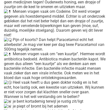
geen medicijnen tegen! Ouderwets honing, een dropje of
zuurtje om de keel te smeren en uitzieken maar.
Mensen vragen vaak om Codeine. Dit werd vroeger
gegeven als hoestdempend middel. Echter is uit onderzoek
gebleken dat het niet beter helpt dan een dropje of zuurtje,
maar wél vervelende bijwerkingen kan geven (moe, suf,
duizelig, moeilijke stoelgang). Daarom geven wij dit liever
niet!
Pijn of koorts? Dan helpt Paracetamol echt het
allerbeste! Je mag vier keer per dag twee Paracetamol van
500mg tegelijk nemen.
Mensen vragen vaak om “een kuurtje”. Hiermee wordt
antibiotica bedoeld. Antibiotica maken bacteriën kapot. We
geven dus alleen “een kuurtje” als we denken aan een
bacteriële infectie. Een bacteriële infectie maakt mensen
vaak zieker dan een virale infectie. Ook meten we in het
bloed dan vaak hoge ontstekingswaarden.
Heel vaak heeft u dus geen dokter nodig en is het
echt, hoe lastig ook, een kwestie van uitzieken. Wij kunnen
er niet voor zorgen dat klachten sneller over gaan.
Wanneer is het wél verstandig om te bellen?
je bent kortademig terwijl je rustig zit/ligt
je piept of bromt bij het ademen