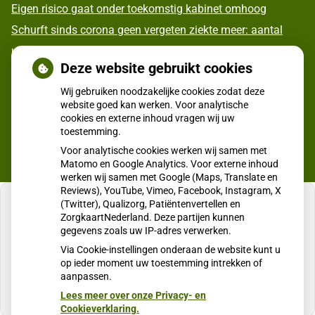
Eigen risico gaat onder toekomstig kabinet omhoog
Schurft sinds corona geen vergeten ziekte meer: aantal
uitbraken fors gestegen
Deze website gebruikt cookies
CZ vergoedt zorg van twee gespecialiseerde
Wij gebruiken noodzakelijke cookies zodat deze
revalidatieartsen niet meer
website goed kan werken. Voor analytische
cookies en externe inhoud vragen wij uw
toestemming.
Voor analytische cookies werken wij samen met
Matomo en Google Analytics. Voor externe inhoud
werken wij samen met Google (Maps, Translate en
Reviews), YouTube, Vimeo, Facebook, Instagram, X
(Twitter), Qualizorg, Patiëntenvertellen en
ZorgkaartNederland. Deze partijen kunnen
gegevens zoals uw IP-adres verwerken.
U heeft geen toestemming gegeven voor
Via Cookie-instellingen onderaan de website kunt u
externe inhoud
die nodig is om dit te zien.
op ieder moment uw toestemming intrekken of
aanpassen.
Cookie-instellingen wijzigen
Lees meer over onze Privacy- en
Cookieverklaring.