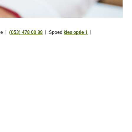
de
(053) 478 00 88
Spoed
kies optie 1
Tel: