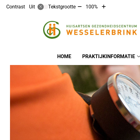
Tekst
Tekst
Contrast
Tekstgrootte
100%
Uit
verkleinen
vergroten
met
met
10%
10%
Hoofdmenu
HOME
PRAKTIJKINFORMATIE