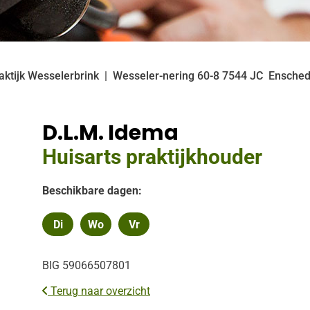
aktijk Wesselerbrink
Wesseler-nering
60-8
7544 JC
Ensche
D.L.M. Idema
Huisarts praktijkhouder
Beschikbare dagen:
Di
Wo
Vr
Dinsdag
Woensdag
Vrijdag
BIG 59066507801
Terug naar overzicht