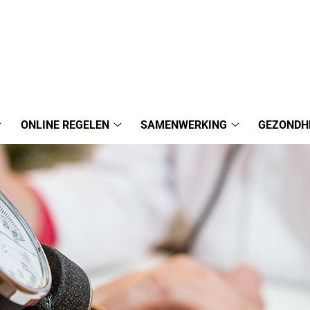
ONLINE REGELEN
SAMENWERKING
GEZONDH
Praktijkinformatie
Online
Samenwerking
submenu
regelen
submenu
submenu