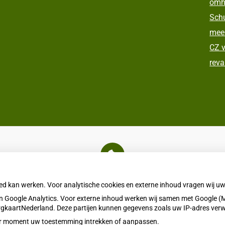
omh
Schu
meer
CZ v
reva
U heeft geen toestemming gegeven voor
externe inhoud
die nodig is om dit te zien.
oed kan werken. Voor analytische cookies en externe inhoud vragen wij 
Cookie-instellingen wijzigen
 Google Analytics. Voor externe inhoud werken wij samen met Google (M
ZorgkaartNederland. Deze partijen kunnen gegevens zoals uw IP-adres ver
eder moment uw toestemming intrekken of aanpassen.