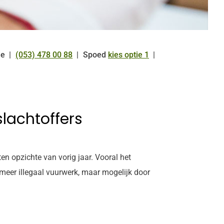
de
(053) 478 00 88
Spoed
kies optie 1
Tel:
lachtoffers
n opzichte van vorig jaar. Vooral het
meer illegaal vuurwerk, maar mogelijk door