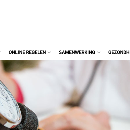
ONLINE REGELEN
SAMENWERKING
GEZONDH
Praktijkinformatie
Online
Samenwerking
submenu
regelen
submenu
submenu