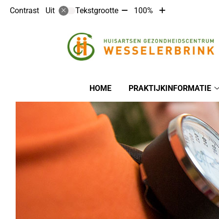
Tekst
Tekst
Contrast
Tekstgrootte
100%
Uit
verkleinen
vergroten
met
met
10%
10%
Hoofdmenu
HOME
PRAKTIJKINFORMATIE