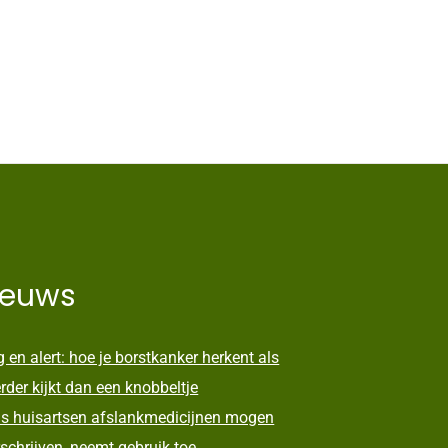
ieuws
 en alert: hoe je borstkanker herkent als
erder kijkt dan een knobbeltje
s huisartsen afslankmedicijnen mogen
schrijven, neemt gebruik toe